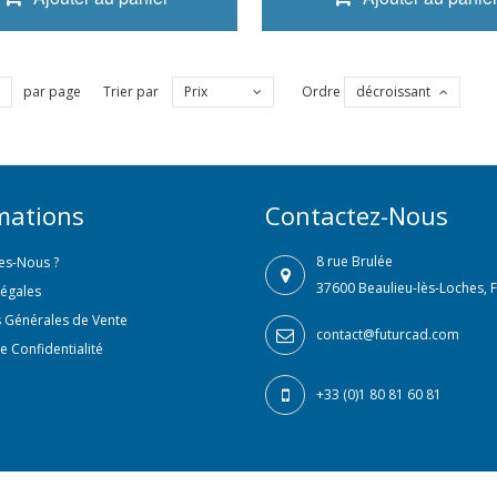
par page
Trier par
Prix
Ordre
décroissant
mations
Contactez-Nous
8 rue Brulée
s-Nous ?
37600 Beaulieu-lès-Loches, 
Légales
 Générales de Vente
contact@futurcad.com
e Confidentialité
+33 (0)1 80 81 60 81