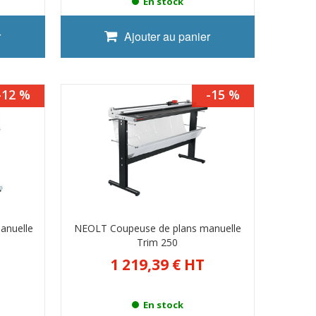
En stock
r
Ajouter au panier
-12 %
-15 %
anuelle
NEOLT Coupeuse de plans manuelle
Trim 250
1 219,39 €
HT
En stock