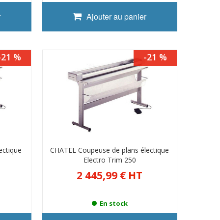
r
Ajouter au panier
-21 %
-21 %
ectique
CHATEL Coupeuse de plans électique
Electro Trim 250
2 445,99 €
HT
En stock