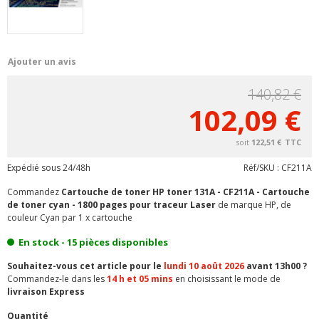
Ajouter un avis
140,82 €
102,09 €
122,51 €
TTC
Expédié sous
24/48h
Réf/SKU :
CF211A
Commandez
Cartouche de toner HP toner 131A - CF211A - Cartouche
de toner cyan - 1800 pages pour traceur Laser
de marque HP, de
couleur Cyan par 1 x cartouche
En stock -
15 pièces disponibles
Souhaitez-vous cet article pour le
lundi 10 août 2026
avant 13h00 ?
Commandez-le dans les
14 h et 05 mins
en choisissant le mode de
livraison Express
Quantité